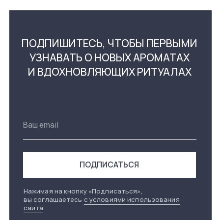
Нажимая на кнопку «Подписаться»,
вы соглашаетесь
с условиями использования
сайта
КАТАЛОГ
О НАС
АРОМАТИЧЕСКИЕ СВЕЧИ
О БРЕНДЕ
АРОМАТЫ ДЛЯ ДОМА
БЛОГ И РЕЦЕПТЫ
ТОВАРЫ ДЛЯ ДОМА
ДЛЯ ВАШЕГО БИЗНЕСА
КОЛЛЕКЦИИ
СЕРТИФИКАТЫ
ПОКУПАТЕЛЯМ
КОНТАКТЫ
ЧАСТЫЕ ВОПРОСЫ
HELLO@ONCEYOU.RU
ДОСТАВКА
TELEGRAM