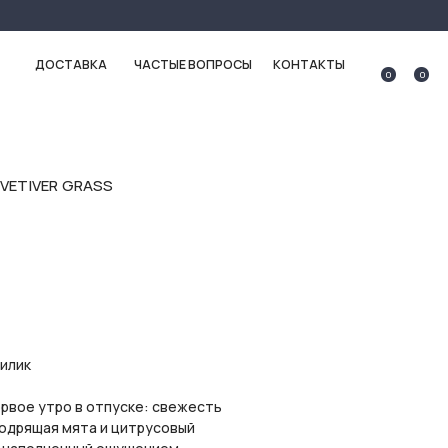
ЧАСТЫЕ ВОПРОСЫ
КОНТАКТЫ
0
0
 VETIVER GRASS
зилик
ервое утро в отпуске: свежесть
бодрящая мята и цитрусовый