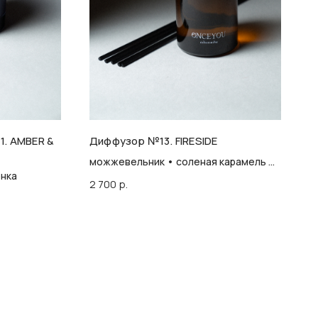
1. AMBER &
Диффузор №13. FIRESIDE
можжевельник • соленая карамель •
онка
дым
2 700
р.