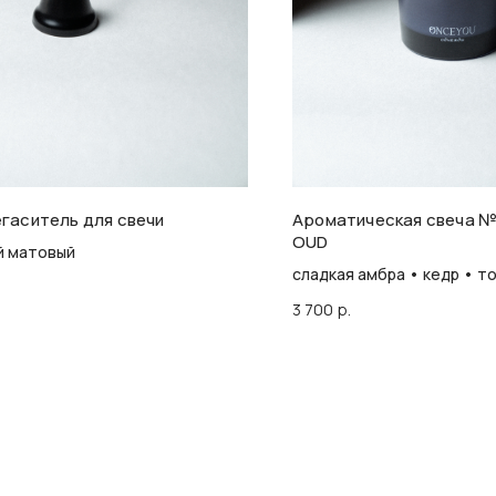
гаситель для свечи
Ароматическая свеча №
OUD
й матовый
сладкая амбра • кедр • т
3 700
р.