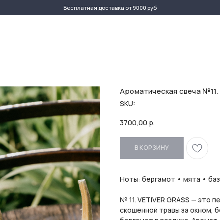
Бесплатная доставка от 9000 руб
ДОСТАВКА
Ароматическая свеча №11.
SKU:
3700,00
р.
В КОРЗИНУ
Ноты: бергамот • мята • ба
№ 11. VETIVER GRASS — это п
скошенной травы за окном, 