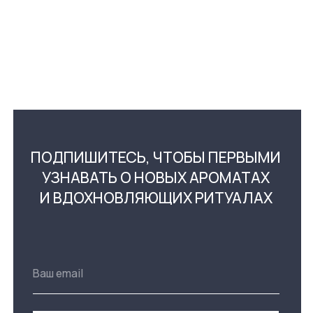
ПОДПИСАТЬСЯ
Нажимая на кнопку «Подписаться»,
вы соглашаетесь
с условиями использования
сайта
КАТАЛОГ
О НАС
АРОМАТИЧЕСКИЕ СВЕЧИ
О БРЕНДЕ
АРОМАТЫ ДЛЯ ДОМА
БЛОГ И РЕЦЕПТЫ
ТОВАРЫ ДЛЯ ДОМА
ДЛЯ ВАШЕГО БИЗНЕСА
КОЛЛЕКЦИИ
СЕРТИФИКАТЫ