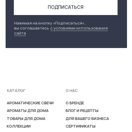
ПОКУПАТЕЛЯМ
КОНТАКТЫ
ЧАСТЫЕ ВОПРОСЫ
HELLO@ONCEYOU.RU
ДОСТАВКА
TELEGRAM
ВОЗВРАТ
PINTEREST
ГДЕ КУПИТЬ?
ИП ВОЛКОВА Т.Ю
ИНН 773377247138
ПОЛИТИКА КОНФИДЕНЦИАЛЬНОСТИ
ПОЛЬЗОВАТЕЛЬСКОЕ СОГЛАШЕНИЕ
ДОГОВОР ОФЕРТЫ