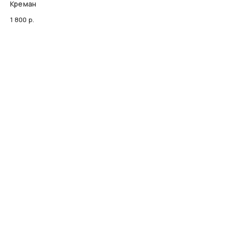
Креман
1 800
р.
ПОДПИШИТЕСЬ, ЧТОБЫ ПЕРВЫМИ
УЗНАВАТЬ О НОВЫХ АРОМАТАХ
И ВДОХНОВЛЯЮЩИХ РИТУАЛАХ