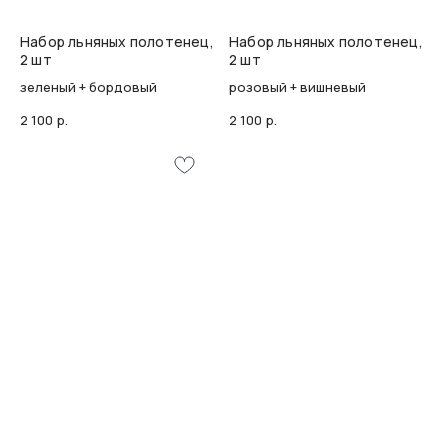
Набор льняных полотенец,
Набор льняных полотенец,
2 шт
2 шт
зеленый + бордовый
розовый + вишневый
2 100
р.
2 100
р.